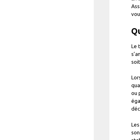
Ass
vou
Qu
Le 
s’a
soi
Lor
qua
ou 
éga
déc
Les
son