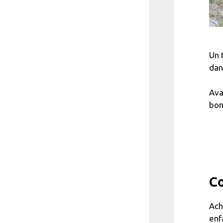
Un 
dans
Ava
bon
Co
Ach
enf