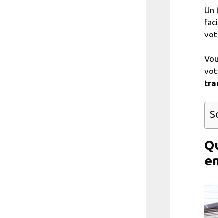
Un 
fac
vot
Vou
vot
tra
S
Qu
en