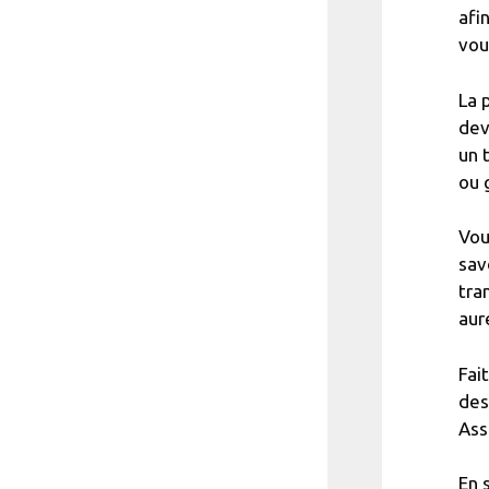
afi
vou
La 
dev
un 
ou 
Vou
sav
tra
aur
Fai
des
Ass
En 