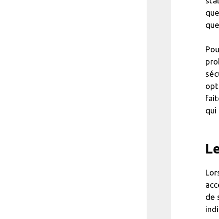
sta
que
que
Pou
pro
séc
opt
fai
qui
Le
Lor
acc
de 
ind