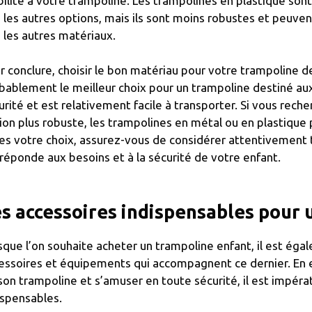
bilité à votre trampoline. Les trampolines en plastique so
 les autres options, mais ils sont moins robustes et peuven
 les autres matériaux.
r conclure, choisir le bon matériau pour votre trampoline dev
bablement le meilleur choix pour un trampoline destiné aux
urité et est relativement facile à transporter. Si vous rech
ion plus robuste, les trampolines en métal ou en plastiqu
tes votre choix, assurez-vous de considérer attentivement t
 réponde aux besoins et à la sécurité de votre enfant.
s accessoires indispensables pour 
sque l’on souhaite acheter un trampoline enfant, il est ég
essoires et équipements qui accompagnent ce dernier. En e
son trampoline et s’amuser en toute sécurité, il est impéra
ispensables.