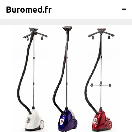
Aller
Buromed.fr
Me
au
contenu