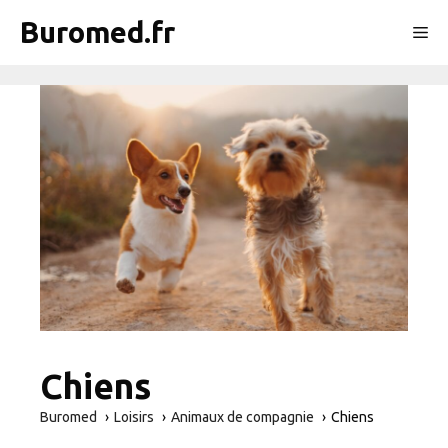
Aller
Buromed.fr
Me
au
contenu
Chiens
Buromed
Loisirs
Animaux de compagnie
Chiens