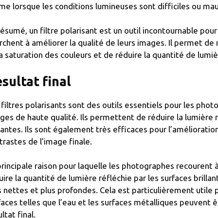
e lorsque les conditions lumineuses sont difficiles ou mau
résumé, un filtre polarisant est un outil incontournable pou
rchent à améliorer la qualité de leurs images. Il permet de r
la saturation des couleurs et de réduire la quantité de lumièr
sultat final
 filtres polarisants sont des outils essentiels pour les pho
ges de haute qualité. Ils permettent de réduire la lumière ré
llantes. Ils sont également très efficaces pour l’amélioration
trastes de l’image finale.
principale raison pour laquelle les photographes recourent à 
uire la quantité de lumière réfléchie par les surfaces brill
s nettes et plus profondes. Cela est particulièrement utile
faces telles que l’eau et les surfaces métalliques peuvent ê
ltat final.