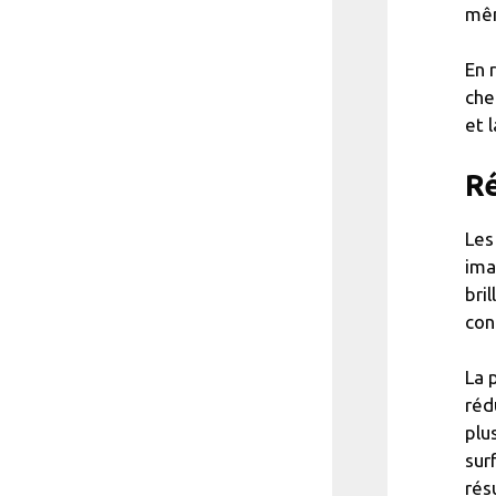
mêm
En 
che
et 
Ré
Les
ima
bri
con
La 
réd
plu
sur
résu