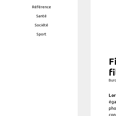
Référence
Santé
Société
Sport
F
f
Bur
Lor
éga
pho
con