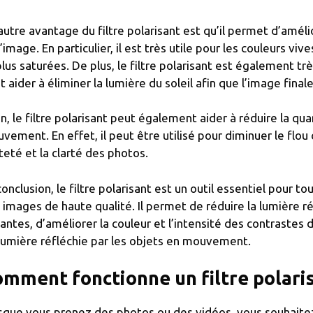
autre avantage du filtre polarisant est qu’il permet d’amélio
l’image. En particulier, il est très utile pour les couleurs viv
plus saturées. De plus, le filtre polarisant est également très
t aider à éliminer la lumière du soleil afin que l’image fina
in, le filtre polarisant peut également aider à réduire la qu
vement. En effet, il peut être utilisé pour diminuer le flo
teté et la clarté des photos.
conclusion, le filtre polarisant est un outil essentiel pour 
 images de haute qualité. Il permet de réduire la lumière réf
llantes, d’améliorer la couleur et l’intensité des contrastes 
lumière réfléchie par les objets en mouvement.
mment fonctionne un filtre polaris
sque vous prenez des photos ou des vidéos, vous souhaitez