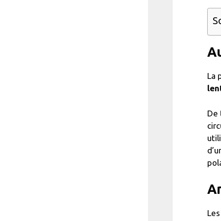
S
Au
La 
len
De 
circ
util
d’u
pol
Am
Les