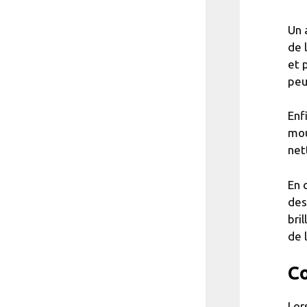
Un 
de 
et 
peu
Enf
mou
net
En 
des
bri
de 
Co
Lor