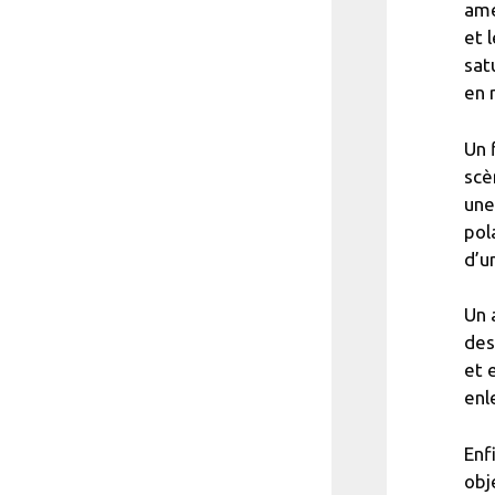
amé
et 
sat
en 
Un 
scè
une
pol
d’u
Un 
des
et 
enl
Enf
obj