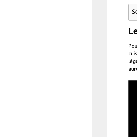
S
Le
Pou
cui
lég
aur