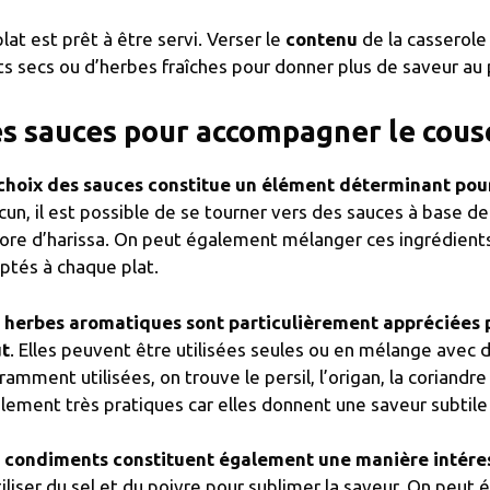
plat est prêt à être servi. Verser le
contenu
de la casserole 
its secs ou d’herbes fraîches pour donner plus de saveur au 
s sauces pour accompagner le cous
choix des sauces constitue un élément déterminant pour
cun, il est possible de se tourner vers des sauces à base de 
ore d’harissa. On peut également mélanger ces ingrédients
ptés à chaque plat.
 herbes aromatiques sont particulièrement appréciées po
t
. Elles peuvent être utilisées seules ou en mélange avec d
ramment utilisées, on trouve le persil, l’origan, la coriand
lement très pratiques car elles donnent une saveur subtile
 condiments constituent également une manière intéress
tiliser du sel et du poivre pour sublimer la saveur. On peu