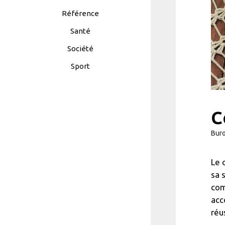
Référence
Santé
Société
Sport
C
Bur
Le 
sa 
com
acc
réu