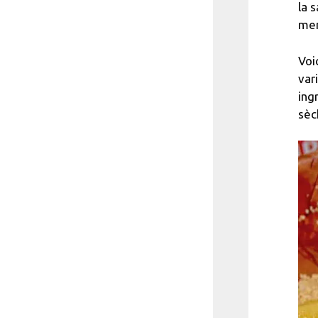
la 
men
Voi
var
ing
sèc