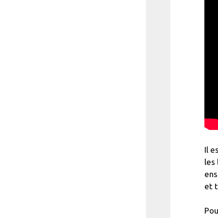
Il 
les
ens
et 
Pou