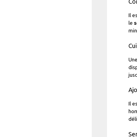
Co
Il 
le
s
min
Cui
Une
dis
jus
Ajo
Il 
hom
dél
Ser