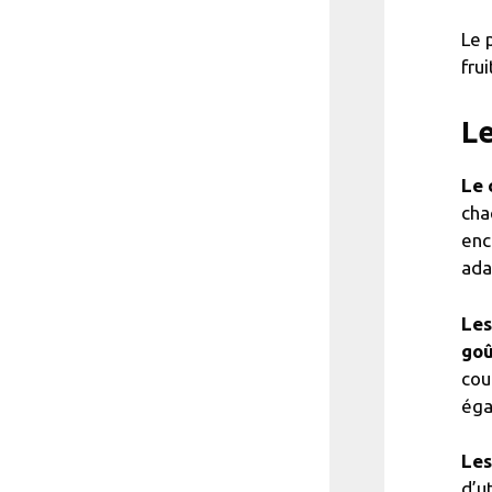
Le 
fru
Le
Le 
cha
enc
ada
Les
goû
cou
éga
Les
d’u