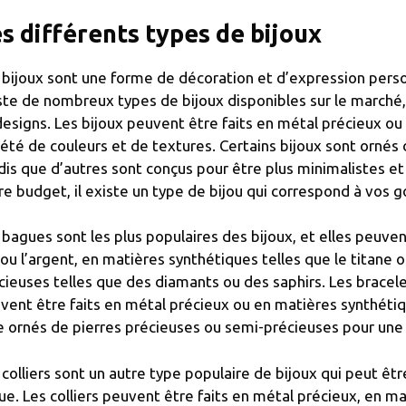
s différents types de bijoux
 bijoux sont une forme de décoration et d’expression person
ste de nombreux types de bijoux disponibles sur le marché,
designs. Les bijoux peuvent être faits en métal précieux o
iété de couleurs et de textures. Certains bijoux sont ornés
dis que d’autres sont conçus pour être plus minimalistes et 
re budget, il existe un type de bijou qui correspond à vos g
 bagues sont les plus populaires des bijoux, et elles peuv
r ou l’argent, en matières synthétiques telles que le titane
cieuses telles que des diamants ou des saphirs. Les bracele
vent être faits en métal précieux ou en matières synthéti
e ornés de pierres précieuses ou semi-précieuses pour un
 colliers sont un autre type populaire de bijoux qui peut ê
ue. Les colliers peuvent être faits en métal précieux, en 