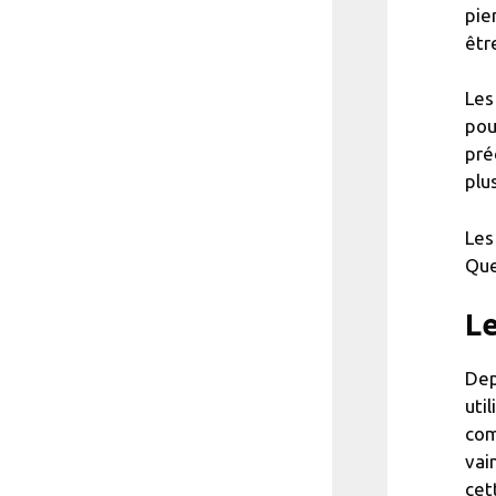
pie
êtr
Les
pou
pré
plu
Les
Que
Le
Dep
uti
com
vai
cet