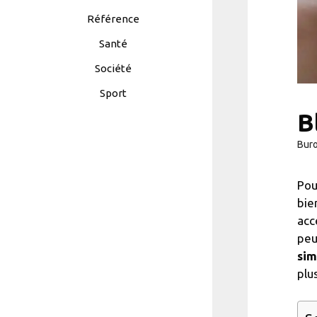
Référence
Santé
Société
Sport
B
Bur
Pou
bie
acc
peu
sim
plu