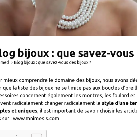
log bijoux : que savez-vous 
omed
Blog bijoux : que savez-vous des bijoux ?
r mieux comprendre le domaine des bijoux, nous avons déci
n que la liste des bijoux ne se limite pas aux boucles d’oreil
essoires concernent également les montres, les foulard et l
vent radicalement changer radicalement le
style d’une te
ples et uniques
, il est important de savoir choisir les arti
s sur : www.mnimesis.com