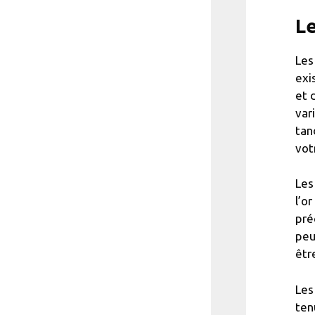
Le
Les
exi
et 
var
tan
vot
Les
l’o
pré
peu
êtr
Les
ten