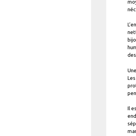
moy
néc
L’e
net
bij
hum
des
Une
Les
pro
pen
Il 
end
sép
man