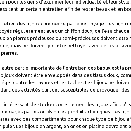
en pour les gens d’exprimer leur individualité et leur style.
essitent un certain entretien afin de rester beaux et en bo
ntretien des bijoux commence par le nettoyage. Les bijoux 
toyés régulièrement avec un chiffon doux, de l’eau chaude
oux en pierres précieuses ou semi-précieuses doivent être 
ide, mais ne doivent pas être nettoyés avec de l’eau savonn
 pierres.
 autre partie importante de l’entretien des bijoux est la pr
 bijoux doivent être enveloppés dans des tissus doux, comm
téger contre les rayures et les taches. Les bijoux ne doive
dant des activités qui sont susceptibles de provoquer des 
est intéressant de stocker correctement les bijoux afin qu’i
ommagés par les outils ou les produits chimiques. Les bijo
arés avec des compartiments pour chaque type de bijou afin 
ipuler. Les bijoux en argent, en or et en platine devraien