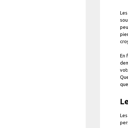
Les
sou
peu
pie
cro
En 
dem
vot
Que
que
Le
Les
per