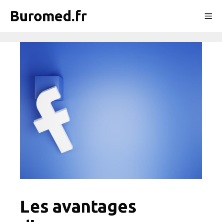
Aller
Buromed.fr
Me
au
contenu
Les avantages