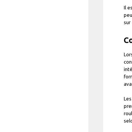
Il 
peu
sur
Co
Lor
con
int
for
ava
Les
pre
rou
sel