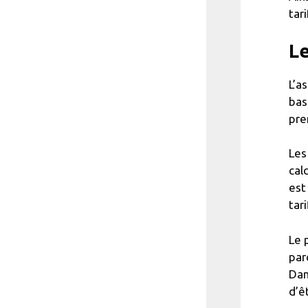
tar
Le
L’a
bas
pre
Les
cal
est
tar
Le 
par
Dan
d’ê