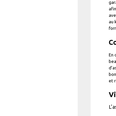
gar
afi
ave
au 
for
Co
En 
bea
d’a
bon
et 
V
L’