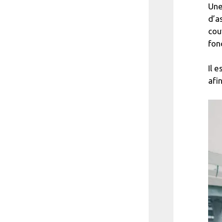
Une
d’a
cou
fon
Il 
afi