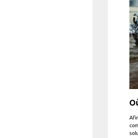
Où
Afi
com
sol