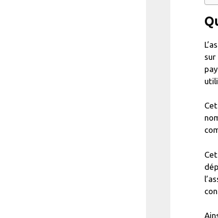
Qu
L’a
sur
pay
uti
Cet
nom
com
Cet
dép
l’a
con
Ain