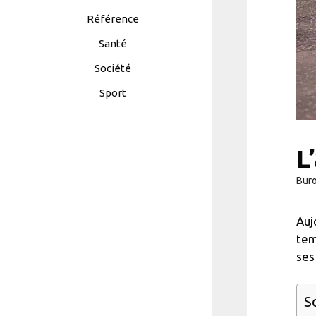
Référence
Santé
Société
Sport
L
Bur
Auj
tem
ses
S